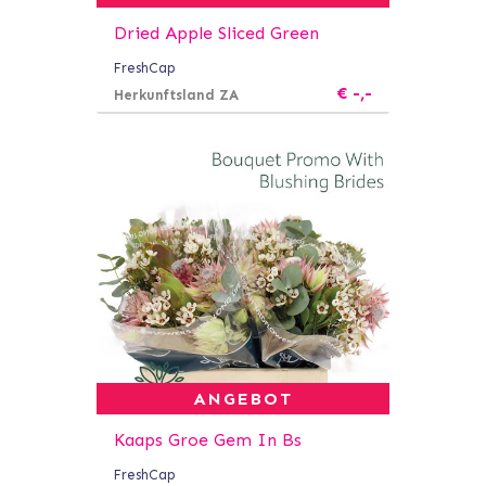
Dried Apple Sliced Green
FreshCap
Kolli
14
Herkunftsland
ZA
€
-,-
Herkunftsland ZA
Inhalt
4
Materialhöhe
1 cm
Verfügbarkeit
56
Qualität
A1
Leergut
361
Lieferant
Freshcap
ANGEBOT
Kaaps Groe Gem In Bs
FreshCap