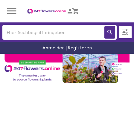
Anmelden
Registeren
|